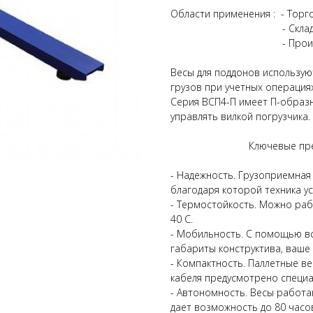
Области применения : - Торг
- Склад и лог
- Производ
Весы для поддонов использую
грузов при учетных операция
Серия ВСП4-П имеет П-образн
управлять вилкой погрузчика.
Ключевые преиму
- Надежность. Грузоприемная
благодаря которой техника у
- Термостойкость. Можно раб
40 С.
- Мобильность. С помощью в
габариты конструктива, ваш
- Компактность. Паллетные в
кабеля предусмотрено специа
- Автономность. Весы работаю
дает возможность до 80 часо