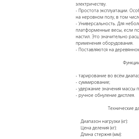
электричеству.
- Простота эксплуатации. Ос
на неровном полу, в том числ
- Универсальность. Для небо
платформенные весы, если по
настил. Это значительно ра
применения оборудования.
- Поставляются на деревянно
Функци
- тарирование во всём диапа
- суммирование;
- удержание значения массы п
- ручное обнуление дисплея.
Технические да
Диапазон нагрузки (кг): 300 
Цена деления (кг): 0,
Длина стержня (мм)