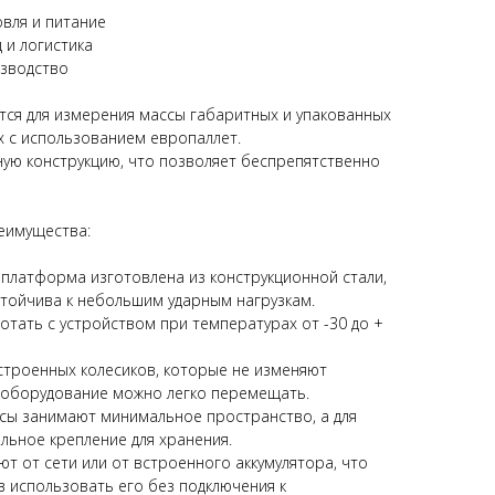
овля и питание
истика
ство
тся для измерения массы габаритных и упакованных
х с использованием европаллет.
ую конструкцию, что позволяет беспрепятственно
щества:
 платформа изготовлена из конструкционной стали,
стойчива к небольшим ударным нагрузкам.
отать с устройством при температурах от -30 до +
строенных колесиков, которые не изменяют
е оборудование можно легко перемещать.
есы занимают минимальное пространство, а для
льное крепление для хранения.
т от сети или от встроенного аккумулятора, что
в использовать его без подключения к