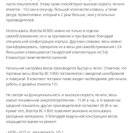
число покупателей. Этому также способствуют высокая скорость печати
этикеток - 102 мм в секунду, большое количество клавиш, а также
ресурс термоголовки, который в 2 раза больше, чем у остальных
производителей.
Использовать Bizerba BC800 можно не только в отделах
самообслуживания, но и за прилавком и при фасовке благодаря
специальной конфигурации корпуса. Другими словами, весы можно
трансформировать, превратив их в весы для самообслуживания с 24
большими клавишами (в стандартной комплектации их 54).
Клавиатура также является съемной.
Начальная настройка весов производится быстро и легко. Отметим, что
торговые весы Bizerba BC II 800 поставляются с заводской калибровкой
и поверкой. В комплект поставки также входит необходимое для начала
работы и дизайна этикеток ПО.
Не смотря на функциональность и высокую скорость печати, весы
имеют пониженное энергопотребление - 15 Вт в час, в то время как
средний показатель других производителей составляет 60 Вт в час.
Кроме того, Bizerba BC II 800 позволяют экономно использовать
расходные материалы. А благодаря модульной конструкции весов,
сокращается время на ремонт.
- НПВ – 6/15 кг, дискретность 2/5 г