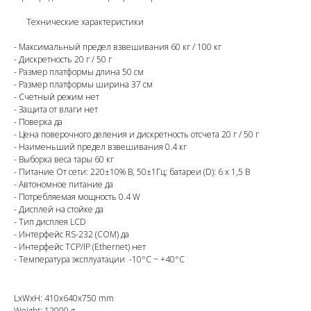
Технические характеристики
- Максимальный предел взвешивания 60 кг / 100 кг
- Дискретность 20 г / 50 г
- Размер платформы длина 50 см
- Размер платформы ширина 37 см
- Счетный режим нет
- Защита от влаги нет
- Поверка да
- Цена поверочного деления и дискретность отсчета 20 г / 50 г
- Наименьший предел взвешивания 0.4 кг
- Выборка веса тары 60 кг
- Питание От сети: 220±10% В, 50±1Гц; батареи (D): 6 x 1,5 В
- Автономное питание да
- Потребляемая мощность 0.4 W
- Дисплей на стойке да
- Тип дисплея LCD
- Интерфейс RS-232 (COM) да
- Интерфейс TCP/IP (Ethernet) нет
- Температура эксплуатации -10°C ~ +40°C
LxWxH: 410x640x750 mm
Weight: 12000 g