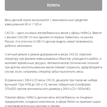
Купить
Весы данной серии выпускаются с максимальным пределом
взвешивания 60 кг / 100 кг
CAS DL – одни из самых востребованных весов у сферы HoReCa. Вместе
с весами CAS DB-1H они одними из первых появились на рынке
России. И в отличии от DB-1H данная модель имеет возможность
работать автономно.
Счетный режим и режим дозирования в весах CAS DL помогают
оператору при фасовке взвешиваемых объектов, упрощая его работу, и
экономят временные ресурсы. Автоматическое отключение питания
при долгом неиспользовании весов поможет сохранить заряд батарей в
случае, если, например, оператор забыл выключить весы.
В сравнении с DB-II-LCD весы CAS DL дешевле при таком же наборе
функций. При НПВ до 100 кг DL менее габаритные (платформа
370х500 против минимального размера у DB-II-LCD= 500х640).
Помимо сферы HoReCa данные весы востребованы на пищевых
предприятиях, складских комплексах, в сфере Retail на приемке сырья
и распределительных центрах и прочее