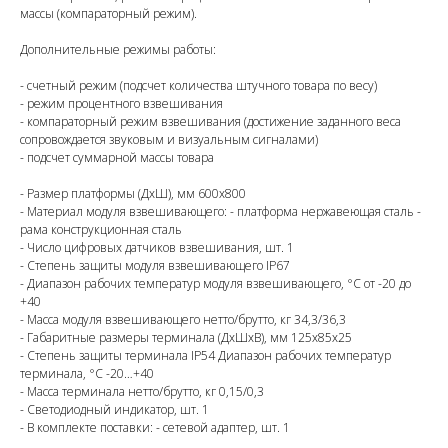
массы (компараторный режим).
Дополнительные режимы работы:
- счетный режим (подсчет количества штучного товара по весу)
- режим процентного взвешивания
- компараторный режим взвешивания (достижение заданного веса
сопровождается звуковым и визуальным сигналами)
- подсчет суммарной массы товара
- Размер платформы (ДхШ), мм 600х800
- Материал модуля взвешивающего: - платформа нержавеющая сталь -
рама конструкционная сталь
- Число цифровых датчиков взвешивания, шт. 1
- Степень защиты модуля взвешивающего IP67
- Диапазон рабочих температур модуля взвешивающего, °С от -20 до
+40
- Масса модуля взвешивающего нетто/брутто, кг 34,3/36,3
- Габаритные размеры терминала (ДхШхВ), мм 125x85x25
- Степень защиты терминала IP54 Диапазон рабочих температур
терминала, °С -20…+40
- Масса терминала нетто/брутто, кг 0,15/0,3
- Светодиодный индикатор, шт. 1
- В комплекте поставки: - сетевой адаптер, шт. 1