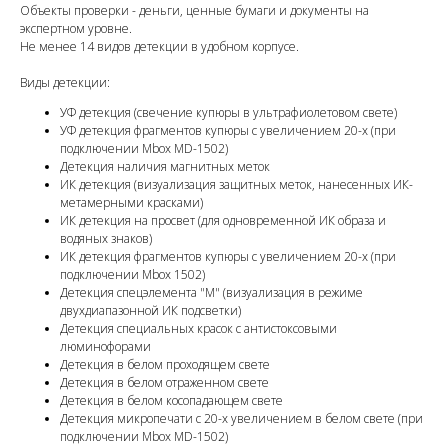
Объекты проверки - деньги, ценные бумаги и документы на
экспертном уровне.
Не менее 14 видов детекции в удобном корпусе.
Виды детекции:
УФ детекция (свечение купюры в ультрафиолетовом свете)
УФ детекция фрагментов купюры с увеличением 20-х (при
подключении Mbox MD-1502)
Детекция наличия магнитных меток
ИК детекция (визуализация защитных меток, нанесенных ИК-
метамерными красками)
ИК детекция на просвет (для одновременной ИК образа и
водяных знаков)
ИК детекция фрагментов купюры с увеличением 20-х (при
подключении Mbox 1502)
Детекция спецэлемента "М" (визуализация в режиме
двухдиапазонной ИК подсветки)
Детекция специальных красок с антистоксовыми
люминофорами
Детекция в белом проходящем свете
Детекция в белом отраженном свете
Детекция в белом косопадающем свете
Детекция микропечати с 20-х увеличением в белом свете (при
подключении Mbox MD-1502)