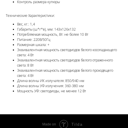
Контроль размера купюры
Технические Характеристики:
Вес, кг.: 1,4
Габариты (ш*г*в), мм: 143х126х132
Потребляемая мощность, Вт: не более 10 Вт
Питание: 220В/50Гц
Размерная шкала: +
Эквивалентная мощность светодиодов белого косопадающего
света: 4 Вт
Эквивалентная мощность светодиодов белого отраженного
света: 8 Вт
Эквивалентная мощность светодиодов белого проходящего
света: 4 Вт
Длина волны ИК излучателя: 850/940 нм
Длина волны УФ излучения: 360-380 нм
Мощность УФ: светодиоды, не менее 12 Вт
Tilda
Made on