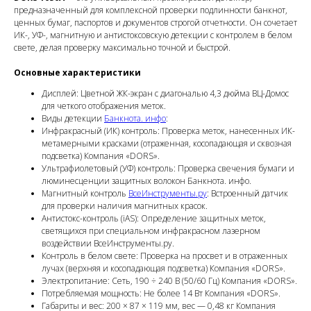
предназначенный для комплексной проверки подлинности банкнот,
ценных бумаг, паспортов и документов строгой отчетности. Он сочетает
ИК-, УФ-, магнитную и антистоксовскую детекции с контролем в белом
свете, делая проверку максимально точной и быстрой.
Основные характеристики
Дисплей: Цветной ЖК-экран с диагональю 4,3 дюйма ВЦ-Домос
для четкого отображения меток.
Виды детекции
Банкнота. инфо
:
Инфракрасный (ИК) контроль: Проверка меток, нанесенных ИК-
метамерными красками (отраженная, косопадающая и сквозная
подсветка) Компания «DORS».
Ультрафиолетовый (УФ) контроль: Проверка свечения бумаги и
люминесценции защитных волокон Банкнота. инфо.
Магнитный контроль
ВсеИнструменты.ру
: Встроенный датчик
для проверки наличия магнитных красок.
Антистокс-контроль (iAS): Определение защитных меток,
светящихся при специальном инфракрасном лазерном
воздействии ВсеИнструменты.ру.
Контроль в белом свете: Проверка на просвет и в отраженных
лучах (верхняя и косопадающая подсветка) Компания «DORS».
Электропитание: Сеть, 190 ÷ 240 В (50/60 Гц) Компания «DORS».
Потребляемая мощность: Не более 14 Вт Компания «DORS».
Габариты и вес: 200 × 87 × 119 мм, вес — 0,48 кг Компания