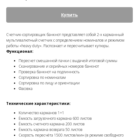
Купить
Счетчик-сортировщик банкнот представляет собой 2-х карманный
мультивалютный счетчик с определением номиналов и режимом
работы «heavy duty». Распознает и пересчитывает купюры.
Функционал:
Пересчет смешанной пачки с выдачей итоговой суммы
Сканирование и серийных номеров банкнот
Проверка банкнот на подлинность
Сортировка по номиналам
Сортировка по лицу и ориентации
Фасовка
Технические характеристики:
Количество карманов 1+1
Ёмкость загрузочного кармана 600 листов
Ёмкость счетного кармана 200 листов
Ёмкость кармана возврата 50 листов
Скорость пересчёта 1500 листов/мин (в режиме свободного