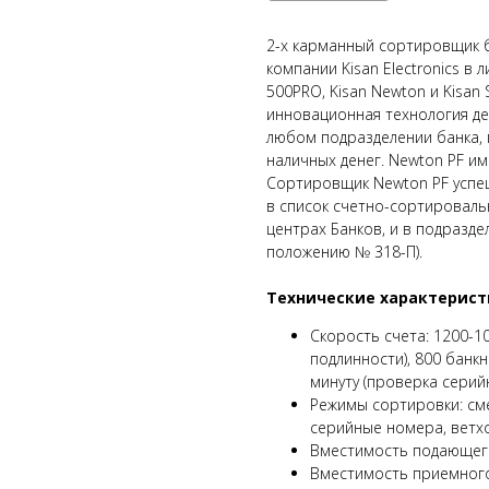
2-х карманный сортировщик б
компании Kisan Electronics в
500PRO, Kisan Newton и Kisan
инновационная технология де
любом подразделении банка,
наличных денег. Newton PF им
Сортировщик Newton PF успе
в список счетно-сортироваль
центрах Банков, и в подразде
положению № 318-П).
Технические характерис
Скорость счета: 1200-1
подлинности), 800 банкн
минуту (проверка сери
Режимы сортировки: сме
серийные номера, ветх
Вместимость подающего
Вместимость приемного