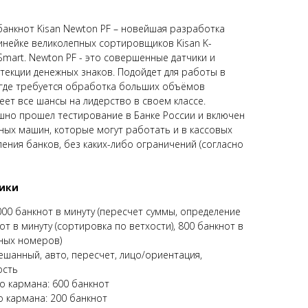
анкнот Kisan Newton PF – новейшая разработка
 линейке великолепных сортировщиков Kisan K-
 Smart. Newton PF - это совершенные датчики и
текции денежных знаков. Подойдет для работы в
 где требуется обработка больших объёмов
еет все шансы на лидерство в своем классе.
шно прошел тестирование в Банке России и включен
ных машин, которые могут работать и в кассовых
ления банков, без каких-либо ограничений (согласно
тики
000 банкнот в минуту (пересчет суммы, определение
от в минуту (сортировка по ветхости), 800 банкнот в
йных номеров)
шанный, авто, пересчет, лицо/ориентация,
ость
 кармана: 600 банкнот
 кармана: 200 банкнот