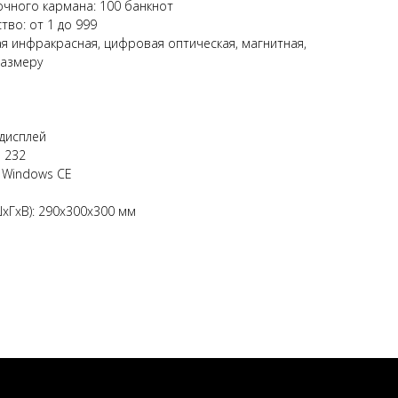
чного кармана: 100 банкнот
во: от 1 до 999
я инфракрасная, цифровая оптическая, магнитная,
размеру
дисплей
S 232
 Windows CE
xГxВ): 290x300x300 мм