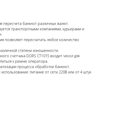
я пересчета банкнот различных валют.
зуется транспортными компаниями, курьерами и
и.
ия позволяет пересчитать любое количество
различной степени изношенности.
вного счетчика DORS CT1015 входит чехол для
питься к ремню оператора.
атизации процесса обработки банкнот.
использование: питание от сети 220В или от 4 штук