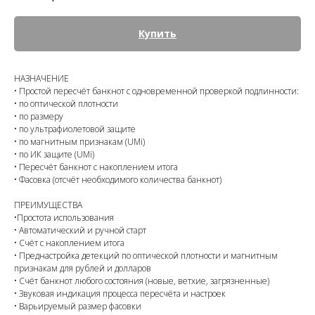
Купить
НАЗНАЧЕНИЕ
• Простой пересчёт банкнот с одновременной проверкой подлинности:
• по оптической плотности
• по размеру
• по ультрафиолетовой защите
• по магнитным признакам (UMi)
• по ИК защите (UMi)
• Пересчёт банкнот с накоплением итога
• Фасовка (отсчёт необходимого количества банкнот)
ПРЕИМУЩЕСТВА
•Простота использования
• Автоматический и ручной старт
• Счёт с накоплением итога
• Преднастройка детекций по оптической плотности и магнитным
признакам для рублей и долларов
• Счёт банкнот любого состояния (новые, ветхие, загрязненные)
• Звуковая индикация процесса пересчёта и настроек
• Варьируемый размер фасовки