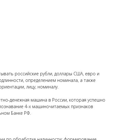
ывать российские рубли, доллары США, евро и
одлинности, определением номинала, а также
риентации, лицу, номиналу.
тно-денежная машина в России, которая успешно
познавание 4-х машиночитаемых признаков
ьном Банке РФ.
чи по обработке наличности: формирование