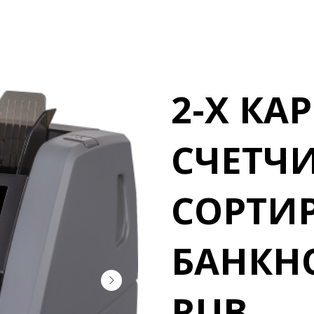
2-Х К
СЧЕТЧ
СОРТИ
БАНКНО
RUB