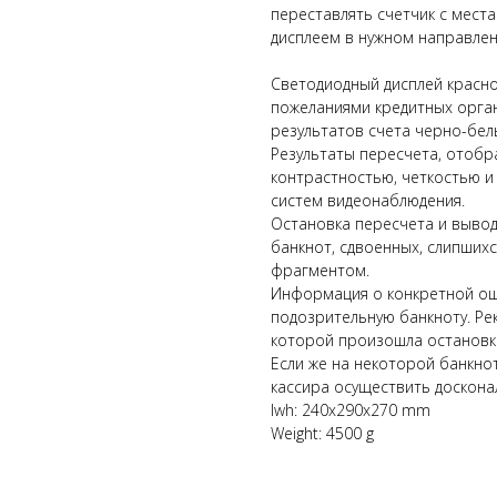
переставлять счетчик с места
дисплеем в нужном направлен
Светодиодный дисплей красно
пожеланиями кредитных орга
результатов счета черно-бе
Результаты пересчета, отоб
контрастностью, четкостью 
систем видеонаблюдения.
Остановка пересчета и вывод
банкнот, сдвоенных, слипших
фрагментом.
Информация о конкретной ош
подозрительную банкноту. Ре
которой произошла остановка 
Если же на некоторой банкно
кассира осуществить доскона
lwh: 240x290x270 mm
Weight: 4500 g