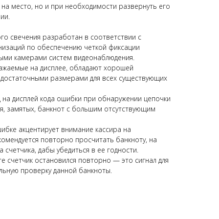
 на место, но и при необходимости развернуть его
ии.
го свечения разработан в соответствии с
низаций по обеспечению четкой фиксации
лыми камерами систем видеонаблюдения.
ражаемые на дисплее, обладают хорошей
и достаточными размерами для всех существующих
 на дисплей кода ошибки при обнаружении цепочки
ся, замятых, банкнот с большим отсутствующим
ибке акцентирует внимание кассира на
комендуется повторно просчитать банкноту, на
счетчика, дабы убедиться в ее годности.
те счетчик остановился повторно — это сигнал для
льную проверку данной банкноты.