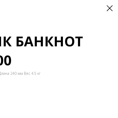
ИК БАНКНОТ
00
лина 240 мм Вес 4.5 кг