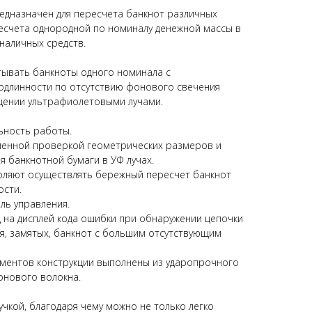
едназначен для пересчета банкнот различных
ресчета однородной по номиналу денежной массы в
наличных средств.
тывать банкноты одного номинала с
длинности по отсутствию фонового свечения
щении ультрафиолетовыми лучами.
ьность работы.
менной проверкой геометрических размеров и
я банкнотной бумаги в УФ лучах.
оляют осуществлять бережный пересчет банкнот
ости.
ль управления.
 на дисплей кода ошибки при обнаружении цепочки
ся, замятых, банкнот с большим отсутствующим
ементов конструкции выполнены из ударопрочного
онового волокна.
чкой, благодаря чему можно не только легко