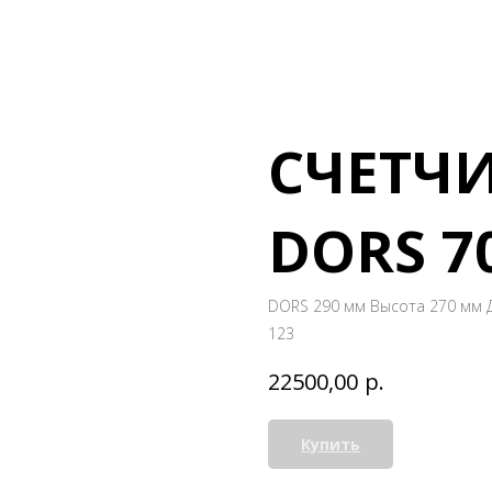
СЧЕТЧ
DORS 7
DORS 290 мм Высота 270 мм Д
123
р.
22500,00
Купить