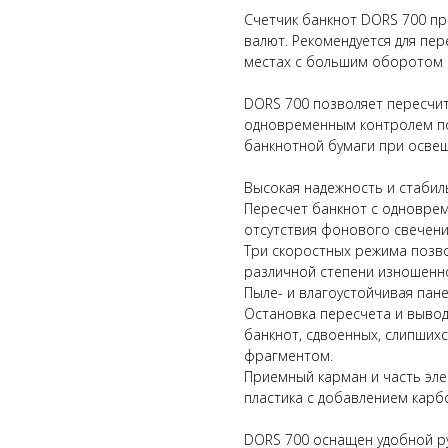
Счетчик банкнот DORS 700 пр
валют. Рекомендуется для пе
местах с большим оборотом 
DORS 700 позволяет пересчи
одновременным контролем по
банкнотной бумаги при осве
Высокая надежность и стабил
Пересчет банкнот с одновре
отсутствия фонового свечени
Три скоростных режима позв
различной степени изношенн
Пыле- и влагоустойчивая пане
Остановка пересчета и вывод
банкнот, сдвоенных, слипших
фрагментом.
Приемный карман и часть эл
пластика с добавлением карб
DORS 700 оснащен удобной ру