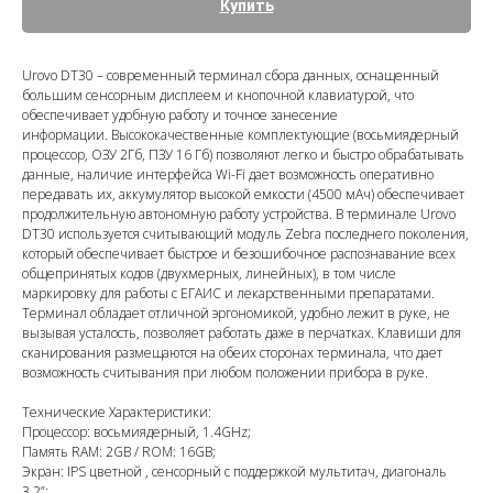
Купить
Urovo DT30 – современный терминал сбора данных, оснащенный
большим сенсорным дисплеем и кнопочной клавиатурой, что
обеспечивает удобную работу и точное занесение
информации. Высококачественные комплектующие (восьмиядерный
процессор, ОЗУ 2Гб, ПЗУ 16 Гб) позволяют легко и быстро обрабатывать
данные, наличие интерфейса Wi-Fi дает возможность оперативно
передавать их, аккумулятор высокой емкости (4500 мАч) обеспечивает
продолжительную автономную работу устройства. В терминале Urovo
DT30 используется считывающий модуль Zebra последнего поколения,
который обеспечивает быстрое и безошибочное распознавание всех
общепринятых кодов (двухмерных, линейных), в том числе
маркировку для работы с ЕГАИС и лекарственными препаратами.
Терминал обладает отличной эргономикой, удобно лежит в руке, не
вызывая усталость, позволяет работать даже в перчатках. Клавиши для
сканирования размещаются на обеих сторонах терминала, что дает
возможность считывания при любом положении прибора в руке.
Технические Характеристики:
Процессор: восьмиядерный, 1.4GHz;
Память RAM: 2GB / ROM: 16GB;
Экран: IPS цветной , сенсорный с поддержкой мультитач, диагональ
3,2”;