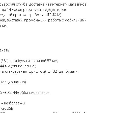
рьерская служба, доставка из интернет- магазинов,
 до 14 часов работы от аккумулятора)
: единый протокол работы ШТРИХ-М)
реи, выставки, промо-акции: работа с мобильными
inux)
ечать
 (384) - для бумаги шириной 57 мм;
 44 мм (опционально);
ати стандартным шрифтом), шт 32- для бумаги
 (опционально);
57±0,5, 44±0,5(опционально);
– не более 40;
microUSB