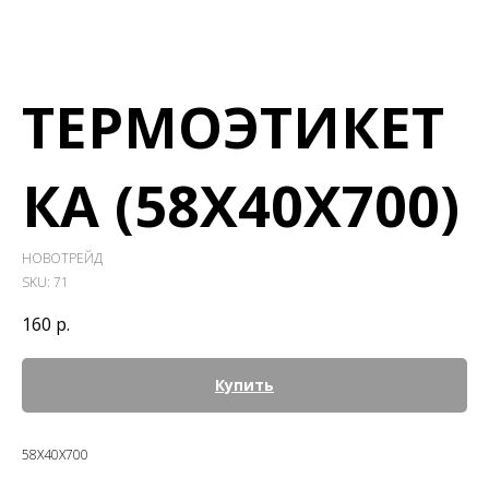
ТЕРМОЭТИКЕТ
КА (58Х40Х700)
НОВОТРЕЙД
SKU:
71
160
р.
Купить
58Х40Х700