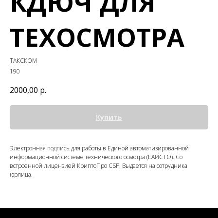
КДЮЧ ДЛЯ
ТЕХОСМОТРА
ТАКСКОМ
190
2000,00
р.
Купить
Электронная подпись для работы в Единой автоматизированной
информационной системе технического осмотра (ЕАИСТО). Со
встроенной лицензией КриптоПро CSP. Выдается на сотрудника
юрлица.