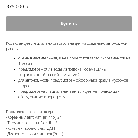
375 000
р.
Купить
Кофе-станция специально разработана для максимально автономной
работы:
очень вместительная, в нее поместится запас ингредиентов на
1 месяц
предусмотрен слив воды из поддона кофемашины,
разработанный нашей компанией
для автономности предусмотрен сброс жмыха сразу в мусорное
ведро
предусмотрена специальная вентиляция, не приводящая
оборудование к перегреву
В комплект поставки входит:
-Кофейный автомат "Jetinno jl24"
-Терминал оплаты "Vendista"
-Комплект кофе-стойки ДСП
-Диспенсеры для стаканов (2шт.)