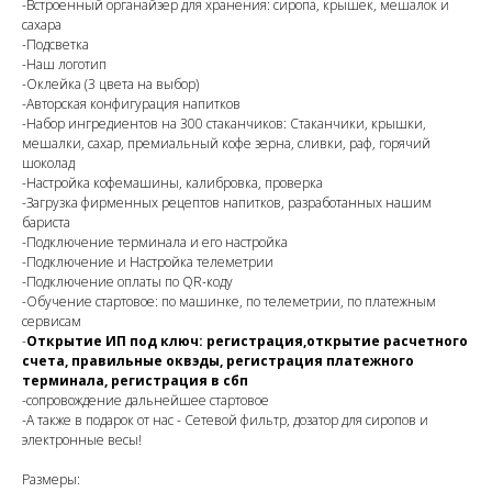
-Встроенный органайзер для хранения: сиропа, крышек, мешалок и
сахара
-Подсветка
-Наш логотип
-Оклейка (3 цвета на выбор)
-Авторская конфигурация напитков
-Набор ингредиентов на 300 стаканчиков: Стаканчики, крышки,
мешалки, сахар, премиальный кофе зерна, сливки, раф, горячий
шоколад
-Настройка кофемашины, калибровка, проверка
-Загрузка фирменных рецептов напитков, разработанных нашим
бариста
-Подключение терминала и его настройка
-Подключение и Настройка телеметрии
-Подключение оплаты по QR-коду
-Обучение стартовое: по машинке, по телеметрии, по платежным
сервисам
-
Открытие ИП под ключ: регистрация,открытие расчетного
счета, правильные оквэды, регистрация платежного
терминала, регистрация в сбп
-сопровождение дальнейшее стартовое
-А также в подарок от нас - Сетевой фильтр, дозатор для сиропов и
электронные весы!
Размеры: